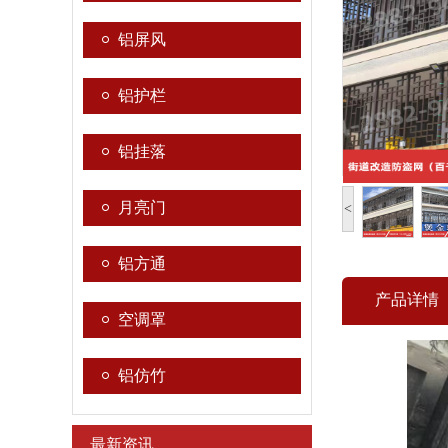
工程）
铝屏风
铝护栏
铝挂落
月亮门
<
铝方通
产品详情
空调罩
铝仿竹
最新资讯